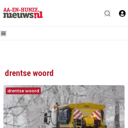
drentse woord
drentse woord