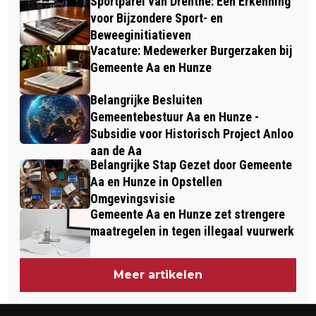
Sportparel van Drenthe: Een Erkenning
voor Bijzondere Sport- en
Beweeginitiatieven
Vacature: Medewerker Burgerzaken bij
Gemeente Aa en Hunze
Belangrijke Besluiten
Gemeentebestuur Aa en Hunze -
Subsidie voor Historisch Project Anloo
aan de Aa
Belangrijke Stap Gezet door Gemeente
Aa en Hunze in Opstellen
Omgevingsvisie
Gemeente Aa en Hunze zet strengere
maatregelen in tegen illegaal vuurwerk
Meer artikelen