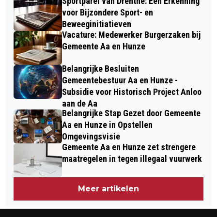
Sportparel van Drenthe: Een Erkenning
voor Bijzondere Sport- en
Beweeginitiatieven
Vacature: Medewerker Burgerzaken bij
Gemeente Aa en Hunze
Belangrijke Besluiten
Gemeentebestuur Aa en Hunze -
Subsidie voor Historisch Project Anloo
aan de Aa
Belangrijke Stap Gezet door Gemeente
Aa en Hunze in Opstellen
Omgevingsvisie
Gemeente Aa en Hunze zet strengere
maatregelen in tegen illegaal vuurwerk
Meer artikelen