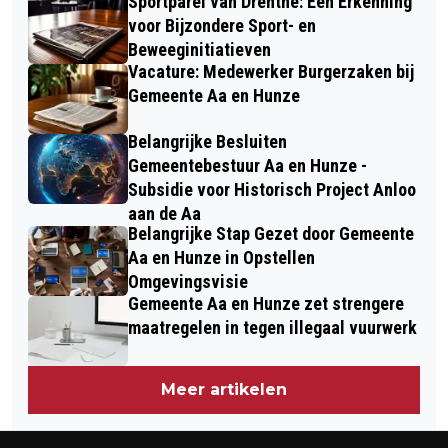
Sportparel van Drenthe: Een Erkenning
voor Bijzondere Sport- en
Beweeginitiatieven
Vacature: Medewerker Burgerzaken bij
Gemeente Aa en Hunze
Belangrijke Besluiten
Gemeentebestuur Aa en Hunze -
Subsidie voor Historisch Project Anloo
aan de Aa
Belangrijke Stap Gezet door Gemeente
Aa en Hunze in Opstellen
Omgevingsvisie
Gemeente Aa en Hunze zet strengere
maatregelen in tegen illegaal vuurwerk
Meer artikelen