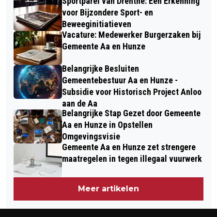
Sportparel van Drenthe: Een Erkenning
voor Bijzondere Sport- en
Beweeginitiatieven
Vacature: Medewerker Burgerzaken bij
Gemeente Aa en Hunze
Belangrijke Besluiten
Gemeentebestuur Aa en Hunze -
Subsidie voor Historisch Project Anloo
aan de Aa
Belangrijke Stap Gezet door Gemeente
Aa en Hunze in Opstellen
Omgevingsvisie
Gemeente Aa en Hunze zet strengere
maatregelen in tegen illegaal vuurwerk
Meer artikelen