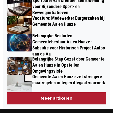
Sportparel van Drenthe: Een Erkenning
voor Bijzondere Sport- en
Beweeginitiatieven
Vacature: Medewerker Burgerzaken bij
Gemeente Aa en Hunze
Belangrijke Besluiten
Gemeentebestuur Aa en Hunze -
Subsidie voor Historisch Project Anloo
aan de Aa
Belangrijke Stap Gezet door Gemeente
Aa en Hunze in Opstellen
Omgevingsvisie
Gemeente Aa en Hunze zet strengere
maatregelen in tegen illegaal vuurwerk
Meer artikelen