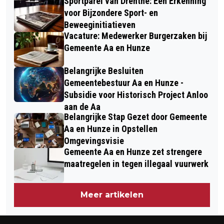
Sportparel van Drenthe: Een Erkenning
voor Bijzondere Sport- en
Beweeginitiatieven
Vacature: Medewerker Burgerzaken bij
Gemeente Aa en Hunze
Belangrijke Besluiten
Gemeentebestuur Aa en Hunze -
Subsidie voor Historisch Project Anloo
aan de Aa
Belangrijke Stap Gezet door Gemeente
Aa en Hunze in Opstellen
Omgevingsvisie
Gemeente Aa en Hunze zet strengere
maatregelen in tegen illegaal vuurwerk
Meer artikelen