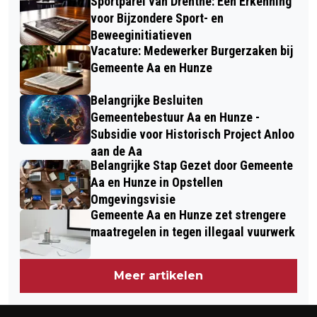
Sportparel van Drenthe: Een Erkenning
voor Bijzondere Sport- en
Beweeginitiatieven
Vacature: Medewerker Burgerzaken bij
Gemeente Aa en Hunze
Belangrijke Besluiten
Gemeentebestuur Aa en Hunze -
Subsidie voor Historisch Project Anloo
aan de Aa
Belangrijke Stap Gezet door Gemeente
Aa en Hunze in Opstellen
Omgevingsvisie
Gemeente Aa en Hunze zet strengere
maatregelen in tegen illegaal vuurwerk
Meer artikelen