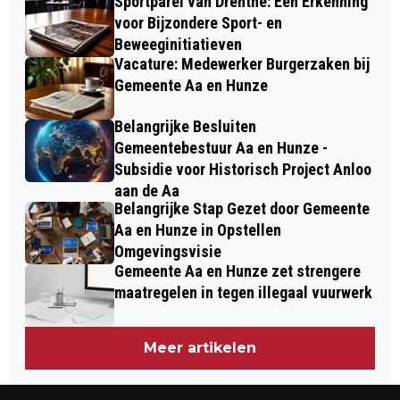
Sportparel van Drenthe: Een Erkenning
voor Bijzondere Sport- en
Beweeginitiatieven
Vacature: Medewerker Burgerzaken bij
Gemeente Aa en Hunze
Belangrijke Besluiten
Gemeentebestuur Aa en Hunze -
Subsidie voor Historisch Project Anloo
aan de Aa
Belangrijke Stap Gezet door Gemeente
Aa en Hunze in Opstellen
Omgevingsvisie
Gemeente Aa en Hunze zet strengere
maatregelen in tegen illegaal vuurwerk
Meer artikelen