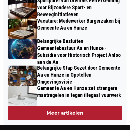
Sportparel van Drenthe: Een Erkenning
voor Bijzondere Sport- en
Beweeginitiatieven
Vacature: Medewerker Burgerzaken bij
Gemeente Aa en Hunze
Belangrijke Besluiten
Gemeentebestuur Aa en Hunze -
Subsidie voor Historisch Project Anloo
aan de Aa
Belangrijke Stap Gezet door Gemeente
Aa en Hunze in Opstellen
Omgevingsvisie
Gemeente Aa en Hunze zet strengere
maatregelen in tegen illegaal vuurwerk
Meer artikelen