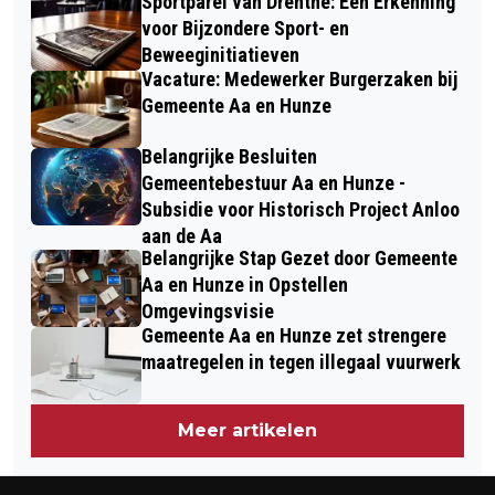
Sportparel van Drenthe: Een Erkenning
voor Bijzondere Sport- en
Beweeginitiatieven
Vacature: Medewerker Burgerzaken bij
Gemeente Aa en Hunze
Belangrijke Besluiten
Gemeentebestuur Aa en Hunze -
Subsidie voor Historisch Project Anloo
aan de Aa
Belangrijke Stap Gezet door Gemeente
Aa en Hunze in Opstellen
Omgevingsvisie
Gemeente Aa en Hunze zet strengere
maatregelen in tegen illegaal vuurwerk
Meer artikelen