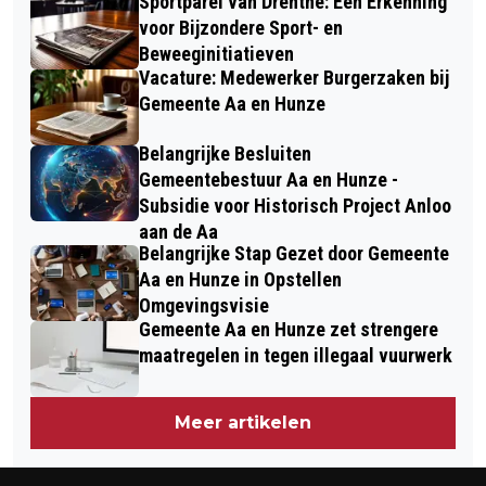
Sportparel van Drenthe: Een Erkenning
voor Bijzondere Sport- en
Beweeginitiatieven
Vacature: Medewerker Burgerzaken bij
Gemeente Aa en Hunze
Belangrijke Besluiten
Gemeentebestuur Aa en Hunze -
Subsidie voor Historisch Project Anloo
aan de Aa
Belangrijke Stap Gezet door Gemeente
Aa en Hunze in Opstellen
Omgevingsvisie
Gemeente Aa en Hunze zet strengere
maatregelen in tegen illegaal vuurwerk
Meer artikelen