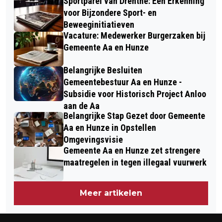
Sportparel van Drenthe: Een Erkenning
voor Bijzondere Sport- en
Beweeginitiatieven
Vacature: Medewerker Burgerzaken bij
Gemeente Aa en Hunze
Belangrijke Besluiten
Gemeentebestuur Aa en Hunze -
Subsidie voor Historisch Project Anloo
aan de Aa
Belangrijke Stap Gezet door Gemeente
Aa en Hunze in Opstellen
Omgevingsvisie
Gemeente Aa en Hunze zet strengere
maatregelen in tegen illegaal vuurwerk
Meer artikelen