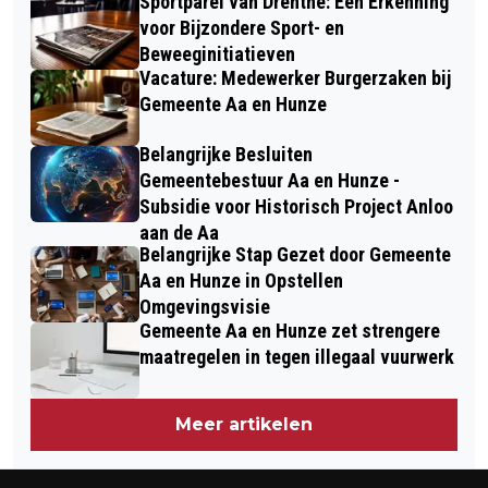
Sportparel van Drenthe: Een Erkenning
voor Bijzondere Sport- en
Beweeginitiatieven
Vacature: Medewerker Burgerzaken bij
Gemeente Aa en Hunze
Belangrijke Besluiten
Gemeentebestuur Aa en Hunze -
Subsidie voor Historisch Project Anloo
aan de Aa
Belangrijke Stap Gezet door Gemeente
Aa en Hunze in Opstellen
Omgevingsvisie
Gemeente Aa en Hunze zet strengere
maatregelen in tegen illegaal vuurwerk
Meer artikelen