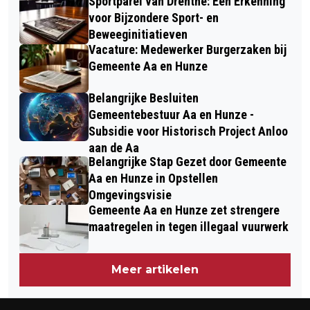
Sportparel van Drenthe: Een Erkenning
voor Bijzondere Sport- en
Beweeginitiatieven
Vacature: Medewerker Burgerzaken bij
Gemeente Aa en Hunze
Belangrijke Besluiten
Gemeentebestuur Aa en Hunze -
Subsidie voor Historisch Project Anloo
aan de Aa
Belangrijke Stap Gezet door Gemeente
Aa en Hunze in Opstellen
Omgevingsvisie
Gemeente Aa en Hunze zet strengere
maatregelen in tegen illegaal vuurwerk
Meer artikelen