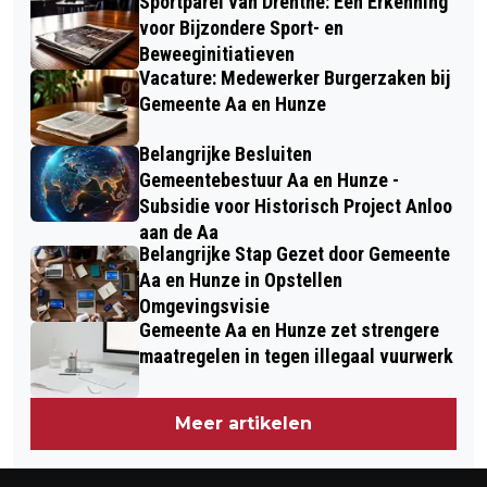
Sportparel van Drenthe: Een Erkenning
voor Bijzondere Sport- en
Beweeginitiatieven
Vacature: Medewerker Burgerzaken bij
Gemeente Aa en Hunze
Belangrijke Besluiten
Gemeentebestuur Aa en Hunze -
Subsidie voor Historisch Project Anloo
aan de Aa
Belangrijke Stap Gezet door Gemeente
Aa en Hunze in Opstellen
Omgevingsvisie
Gemeente Aa en Hunze zet strengere
maatregelen in tegen illegaal vuurwerk
Meer artikelen