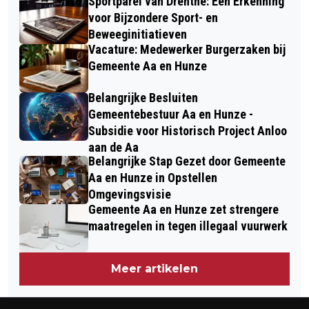
Sportparel van Drenthe: Een Erkenning
voor Bijzondere Sport- en
Beweeginitiatieven
Vacature: Medewerker Burgerzaken bij
Gemeente Aa en Hunze
Belangrijke Besluiten
Gemeentebestuur Aa en Hunze -
Subsidie voor Historisch Project Anloo
aan de Aa
Belangrijke Stap Gezet door Gemeente
Aa en Hunze in Opstellen
Omgevingsvisie
Gemeente Aa en Hunze zet strengere
maatregelen in tegen illegaal vuurwerk
Meer artikelen