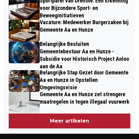
Sportparel van Drenthe: Een Erkenning
voor Bijzondere Sport- en
Beweeginitiatieven
Vacature: Medewerker Burgerzaken bij
Gemeente Aa en Hunze
Belangrijke Besluiten
Gemeentebestuur Aa en Hunze -
Subsidie voor Historisch Project Anloo
aan de Aa
Belangrijke Stap Gezet door Gemeente
Aa en Hunze in Opstellen
Omgevingsvisie
Gemeente Aa en Hunze zet strengere
maatregelen in tegen illegaal vuurwerk
Meer artikelen