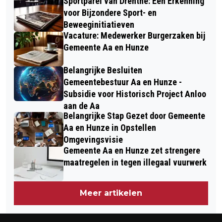
Sportparel van Drenthe: Een Erkenning
voor Bijzondere Sport- en
Beweeginitiatieven
Vacature: Medewerker Burgerzaken bij
Gemeente Aa en Hunze
Belangrijke Besluiten
Gemeentebestuur Aa en Hunze -
Subsidie voor Historisch Project Anloo
aan de Aa
Belangrijke Stap Gezet door Gemeente
Aa en Hunze in Opstellen
Omgevingsvisie
Gemeente Aa en Hunze zet strengere
maatregelen in tegen illegaal vuurwerk
Meer artikelen