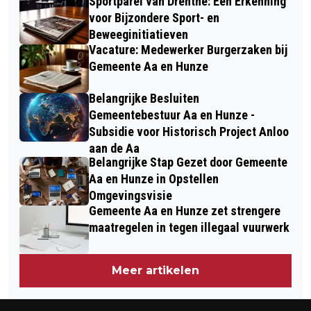
Sportparel van Drenthe: Een Erkenning
voor Bijzondere Sport- en
Beweeginitiatieven
Vacature: Medewerker Burgerzaken bij
Gemeente Aa en Hunze
Belangrijke Besluiten
Gemeentebestuur Aa en Hunze -
Subsidie voor Historisch Project Anloo
aan de Aa
Belangrijke Stap Gezet door Gemeente
Aa en Hunze in Opstellen
Omgevingsvisie
Gemeente Aa en Hunze zet strengere
maatregelen in tegen illegaal vuurwerk
Meer artikelen