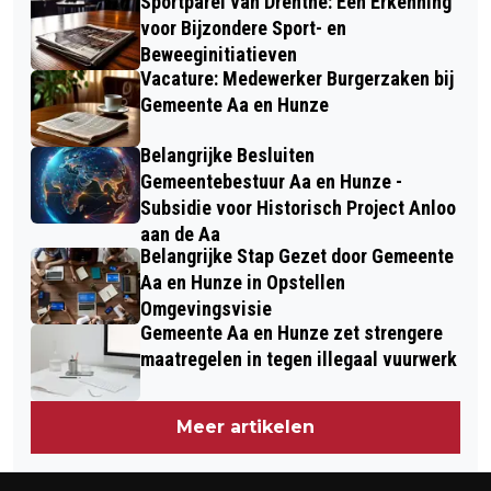
Sportparel van Drenthe: Een Erkenning
voor Bijzondere Sport- en
Beweeginitiatieven
Vacature: Medewerker Burgerzaken bij
Gemeente Aa en Hunze
Belangrijke Besluiten
Gemeentebestuur Aa en Hunze -
Subsidie voor Historisch Project Anloo
aan de Aa
Belangrijke Stap Gezet door Gemeente
Aa en Hunze in Opstellen
Omgevingsvisie
Gemeente Aa en Hunze zet strengere
maatregelen in tegen illegaal vuurwerk
Meer artikelen