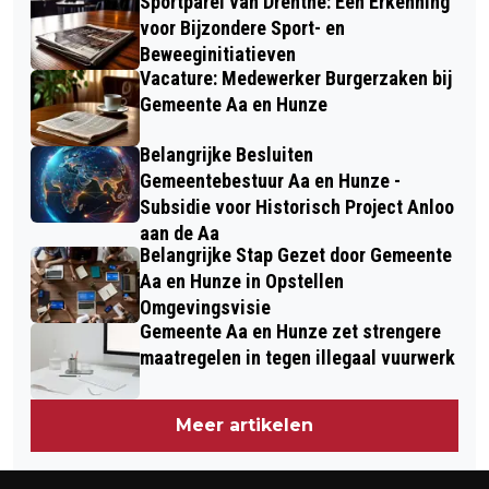
Sportparel van Drenthe: Een Erkenning
voor Bijzondere Sport- en
Beweeginitiatieven
Vacature: Medewerker Burgerzaken bij
Gemeente Aa en Hunze
Belangrijke Besluiten
Gemeentebestuur Aa en Hunze -
Subsidie voor Historisch Project Anloo
aan de Aa
Belangrijke Stap Gezet door Gemeente
Aa en Hunze in Opstellen
Omgevingsvisie
Gemeente Aa en Hunze zet strengere
maatregelen in tegen illegaal vuurwerk
Meer artikelen