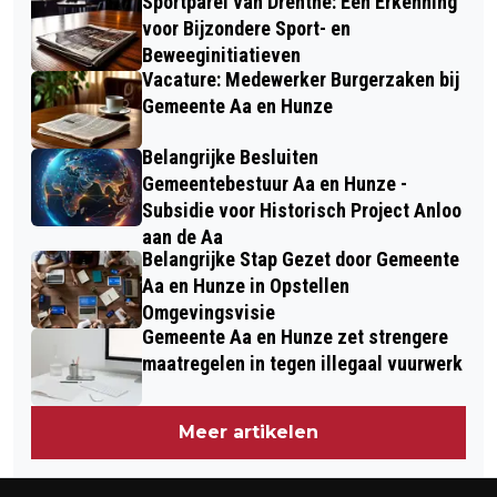
Sportparel van Drenthe: Een Erkenning
voor Bijzondere Sport- en
Beweeginitiatieven
Vacature: Medewerker Burgerzaken bij
Gemeente Aa en Hunze
Belangrijke Besluiten
Gemeentebestuur Aa en Hunze -
Subsidie voor Historisch Project Anloo
aan de Aa
Belangrijke Stap Gezet door Gemeente
Aa en Hunze in Opstellen
Omgevingsvisie
Gemeente Aa en Hunze zet strengere
maatregelen in tegen illegaal vuurwerk
Meer artikelen