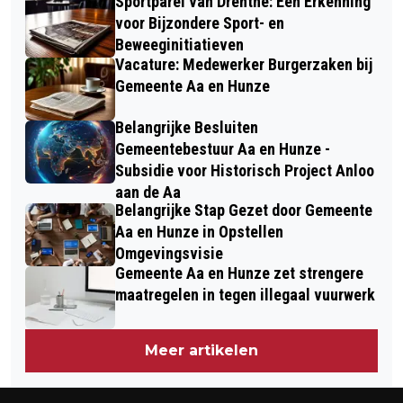
Sportparel van Drenthe: Een Erkenning
voor Bijzondere Sport- en
Beweeginitiatieven
Vacature: Medewerker Burgerzaken bij
Gemeente Aa en Hunze
Belangrijke Besluiten
Gemeentebestuur Aa en Hunze -
Subsidie voor Historisch Project Anloo
aan de Aa
Belangrijke Stap Gezet door Gemeente
Aa en Hunze in Opstellen
Omgevingsvisie
Gemeente Aa en Hunze zet strengere
maatregelen in tegen illegaal vuurwerk
Meer artikelen