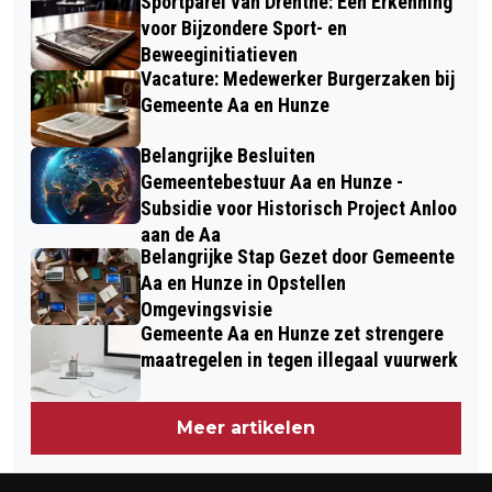
Sportparel van Drenthe: Een Erkenning
voor Bijzondere Sport- en
Beweeginitiatieven
Vacature: Medewerker Burgerzaken bij
Gemeente Aa en Hunze
Belangrijke Besluiten
Gemeentebestuur Aa en Hunze -
Subsidie voor Historisch Project Anloo
aan de Aa
Belangrijke Stap Gezet door Gemeente
Aa en Hunze in Opstellen
Omgevingsvisie
Gemeente Aa en Hunze zet strengere
maatregelen in tegen illegaal vuurwerk
Meer artikelen