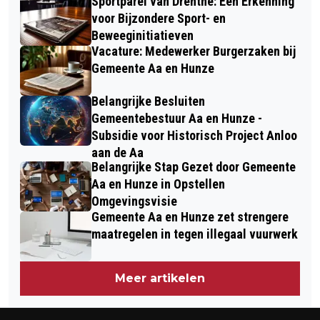
Sportparel van Drenthe: Een Erkenning
voor Bijzondere Sport- en
Beweeginitiatieven
Vacature: Medewerker Burgerzaken bij
Gemeente Aa en Hunze
Belangrijke Besluiten
Gemeentebestuur Aa en Hunze -
Subsidie voor Historisch Project Anloo
aan de Aa
Belangrijke Stap Gezet door Gemeente
Aa en Hunze in Opstellen
Omgevingsvisie
Gemeente Aa en Hunze zet strengere
maatregelen in tegen illegaal vuurwerk
Meer artikelen