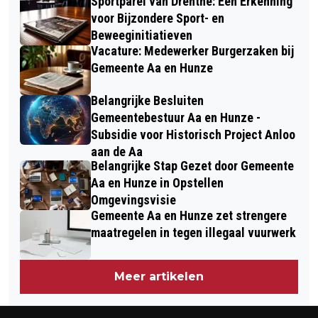
Sportparel van Drenthe: Een Erkenning
voor Bijzondere Sport- en
Beweeginitiatieven
Vacature: Medewerker Burgerzaken bij
Gemeente Aa en Hunze
Belangrijke Besluiten
Gemeentebestuur Aa en Hunze -
Subsidie voor Historisch Project Anloo
aan de Aa
Belangrijke Stap Gezet door Gemeente
Aa en Hunze in Opstellen
Omgevingsvisie
Gemeente Aa en Hunze zet strengere
maatregelen in tegen illegaal vuurwerk
Meer artikelen