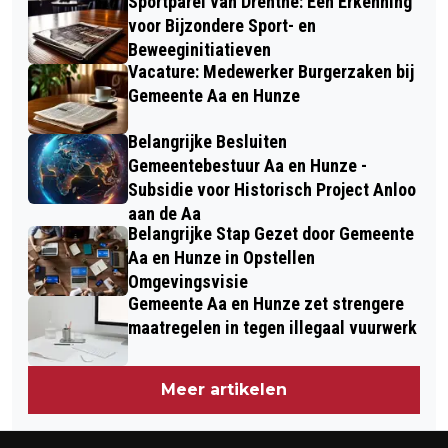
Sportparel van Drenthe: Een Erkenning
voor Bijzondere Sport- en
Beweeginitiatieven
Vacature: Medewerker Burgerzaken bij
Gemeente Aa en Hunze
Belangrijke Besluiten
Gemeentebestuur Aa en Hunze -
Subsidie voor Historisch Project Anloo
aan de Aa
Belangrijke Stap Gezet door Gemeente
Aa en Hunze in Opstellen
Omgevingsvisie
Gemeente Aa en Hunze zet strengere
maatregelen in tegen illegaal vuurwerk
Meer artikelen