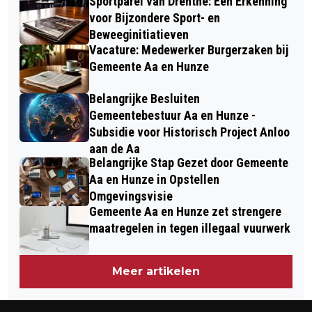
Sportparel van Drenthe: Een Erkenning
voor Bijzondere Sport- en
Beweeginitiatieven
Vacature: Medewerker Burgerzaken bij
Gemeente Aa en Hunze
Belangrijke Besluiten
Gemeentebestuur Aa en Hunze -
Subsidie voor Historisch Project Anloo
aan de Aa
Belangrijke Stap Gezet door Gemeente
Aa en Hunze in Opstellen
Omgevingsvisie
Gemeente Aa en Hunze zet strengere
maatregelen in tegen illegaal vuurwerk
Meer artikelen