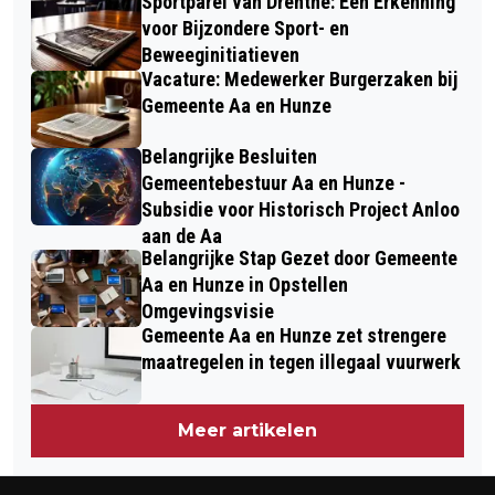
Sportparel van Drenthe: Een Erkenning
voor Bijzondere Sport- en
Beweeginitiatieven
Vacature: Medewerker Burgerzaken bij
Gemeente Aa en Hunze
Belangrijke Besluiten
Gemeentebestuur Aa en Hunze -
Subsidie voor Historisch Project Anloo
aan de Aa
Belangrijke Stap Gezet door Gemeente
Aa en Hunze in Opstellen
Omgevingsvisie
Gemeente Aa en Hunze zet strengere
maatregelen in tegen illegaal vuurwerk
Meer artikelen