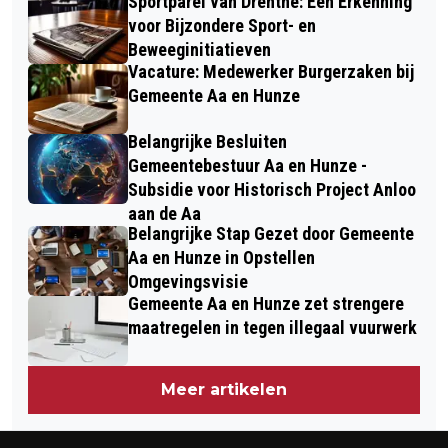
Sportparel van Drenthe: Een Erkenning
voor Bijzondere Sport- en
Beweeginitiatieven
Vacature: Medewerker Burgerzaken bij
Gemeente Aa en Hunze
Belangrijke Besluiten
Gemeentebestuur Aa en Hunze -
Subsidie voor Historisch Project Anloo
aan de Aa
Belangrijke Stap Gezet door Gemeente
Aa en Hunze in Opstellen
Omgevingsvisie
Gemeente Aa en Hunze zet strengere
maatregelen in tegen illegaal vuurwerk
Meer artikelen