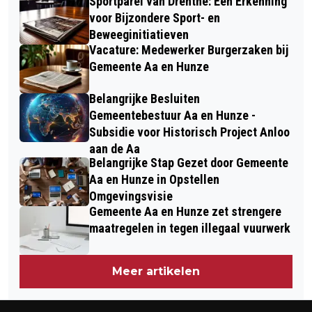
Sportparel van Drenthe: Een Erkenning
voor Bijzondere Sport- en
Beweeginitiatieven
Vacature: Medewerker Burgerzaken bij
Gemeente Aa en Hunze
Belangrijke Besluiten
Gemeentebestuur Aa en Hunze -
Subsidie voor Historisch Project Anloo
aan de Aa
Belangrijke Stap Gezet door Gemeente
Aa en Hunze in Opstellen
Omgevingsvisie
Gemeente Aa en Hunze zet strengere
maatregelen in tegen illegaal vuurwerk
Meer artikelen