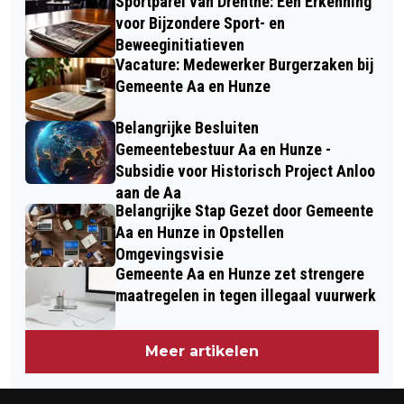
Sportparel van Drenthe: Een Erkenning
voor Bijzondere Sport- en
Beweeginitiatieven
Vacature: Medewerker Burgerzaken bij
Gemeente Aa en Hunze
Belangrijke Besluiten
Gemeentebestuur Aa en Hunze -
Subsidie voor Historisch Project Anloo
aan de Aa
Belangrijke Stap Gezet door Gemeente
Aa en Hunze in Opstellen
Omgevingsvisie
Gemeente Aa en Hunze zet strengere
maatregelen in tegen illegaal vuurwerk
Meer artikelen