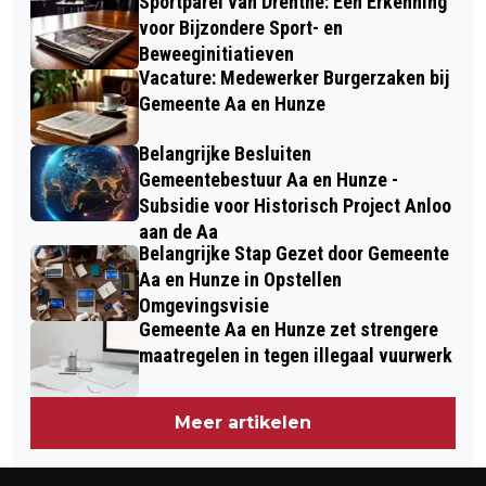
Sportparel van Drenthe: Een Erkenning
voor Bijzondere Sport- en
Beweeginitiatieven
Vacature: Medewerker Burgerzaken bij
Gemeente Aa en Hunze
Belangrijke Besluiten
Gemeentebestuur Aa en Hunze -
Subsidie voor Historisch Project Anloo
aan de Aa
Belangrijke Stap Gezet door Gemeente
Aa en Hunze in Opstellen
Omgevingsvisie
Gemeente Aa en Hunze zet strengere
maatregelen in tegen illegaal vuurwerk
Meer artikelen