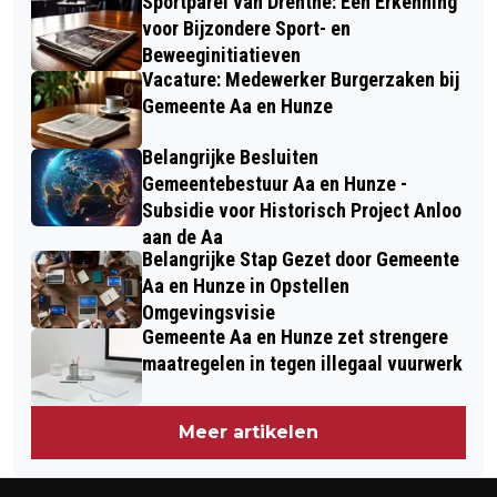
Sportparel van Drenthe: Een Erkenning
voor Bijzondere Sport- en
Beweeginitiatieven
Vacature: Medewerker Burgerzaken bij
Gemeente Aa en Hunze
Belangrijke Besluiten
Gemeentebestuur Aa en Hunze -
Subsidie voor Historisch Project Anloo
aan de Aa
Belangrijke Stap Gezet door Gemeente
Aa en Hunze in Opstellen
Omgevingsvisie
Gemeente Aa en Hunze zet strengere
maatregelen in tegen illegaal vuurwerk
Meer artikelen