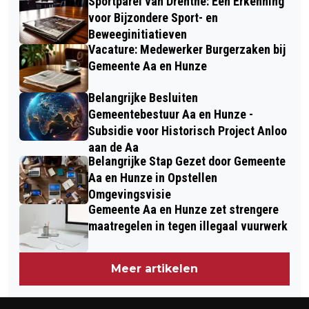
Sportparel van Drenthe: Een Erkenning
voor Bijzondere Sport- en
Beweeginitiatieven
Vacature: Medewerker Burgerzaken bij
Gemeente Aa en Hunze
Belangrijke Besluiten
Gemeentebestuur Aa en Hunze -
Subsidie voor Historisch Project Anloo
aan de Aa
Belangrijke Stap Gezet door Gemeente
Aa en Hunze in Opstellen
Omgevingsvisie
Gemeente Aa en Hunze zet strengere
maatregelen in tegen illegaal vuurwerk
Meer artikelen