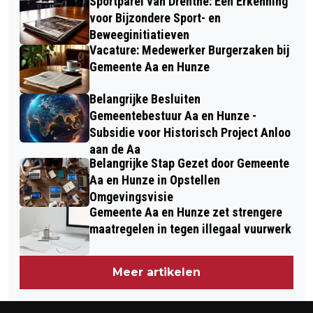
Sportparel van Drenthe: Een Erkenning
voor Bijzondere Sport- en
Beweeginitiatieven
Vacature: Medewerker Burgerzaken bij
Gemeente Aa en Hunze
Belangrijke Besluiten
Gemeentebestuur Aa en Hunze -
Subsidie voor Historisch Project Anloo
aan de Aa
Belangrijke Stap Gezet door Gemeente
Aa en Hunze in Opstellen
Omgevingsvisie
Gemeente Aa en Hunze zet strengere
maatregelen in tegen illegaal vuurwerk
Meer artikelen