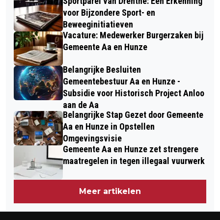
Sportparel van Drenthe: Een Erkenning
voor Bijzondere Sport- en
Beweeginitiatieven
Vacature: Medewerker Burgerzaken bij
Gemeente Aa en Hunze
Belangrijke Besluiten
Gemeentebestuur Aa en Hunze -
Subsidie voor Historisch Project Anloo
aan de Aa
Belangrijke Stap Gezet door Gemeente
Aa en Hunze in Opstellen
Omgevingsvisie
Gemeente Aa en Hunze zet strengere
maatregelen in tegen illegaal vuurwerk
Meer artikelen