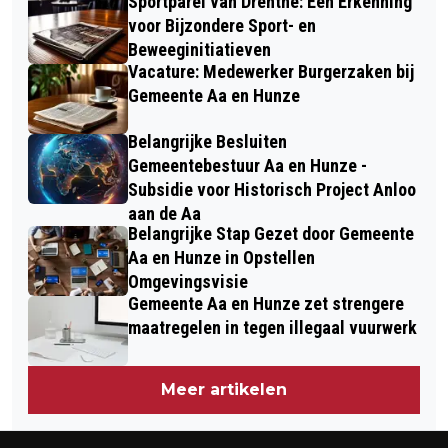
Sportparel van Drenthe: Een Erkenning
voor Bijzondere Sport- en
Beweeginitiatieven
Vacature: Medewerker Burgerzaken bij
Gemeente Aa en Hunze
Belangrijke Besluiten
Gemeentebestuur Aa en Hunze -
Subsidie voor Historisch Project Anloo
aan de Aa
Belangrijke Stap Gezet door Gemeente
Aa en Hunze in Opstellen
Omgevingsvisie
Gemeente Aa en Hunze zet strengere
maatregelen in tegen illegaal vuurwerk
Meer artikelen