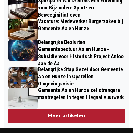
Sportparel van Drenthe: Een Erkenning
voor Bijzondere Sport- en
Beweeginitiatieven
Vacature: Medewerker Burgerzaken bij
Gemeente Aa en Hunze
Belangrijke Besluiten
Gemeentebestuur Aa en Hunze -
Subsidie voor Historisch Project Anloo
aan de Aa
Belangrijke Stap Gezet door Gemeente
Aa en Hunze in Opstellen
Omgevingsvisie
Gemeente Aa en Hunze zet strengere
maatregelen in tegen illegaal vuurwerk
Meer artikelen