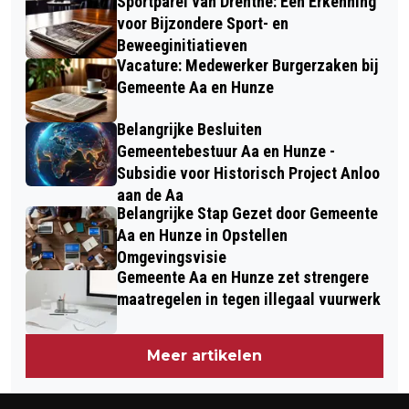
Sportparel van Drenthe: Een Erkenning
voor Bijzondere Sport- en
Beweeginitiatieven
Vacature: Medewerker Burgerzaken bij
Gemeente Aa en Hunze
Belangrijke Besluiten
Gemeentebestuur Aa en Hunze -
Subsidie voor Historisch Project Anloo
aan de Aa
Belangrijke Stap Gezet door Gemeente
Aa en Hunze in Opstellen
Omgevingsvisie
Gemeente Aa en Hunze zet strengere
maatregelen in tegen illegaal vuurwerk
Meer artikelen