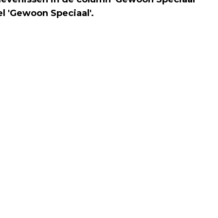
l 'Gewoon Speciaal'.
Volgend artikel
LAATSTE FASE AANLEG DRENTS
WANDELKNOOPPUNTENNETWERK VAN
START