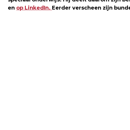
en
op LinkedIn.
Eerder verscheen zijn bunde
Vorig artikel
ALBERT HEIJN ROLDE OPENT
WOENSDAG 28 SEPTEMBER