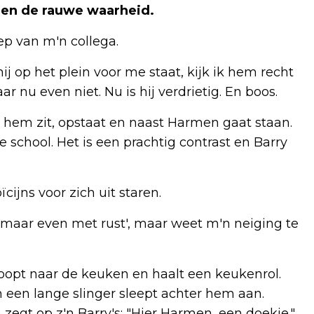
len de rauwe waarheid.
p van m'n collega.
ij op het plein voor me staat, kijk ik hem recht
ar nu even niet. Nu is hij verdrietig. En boos.
r hem zit, opstaat en naast Harmen gaat staan.
e school. Het is een prachtig contrast en Barry
ijns voor zich uit staren.
 maar even met rust', maar weet m'n neiging te
 loopt naar de keuken en haalt een keukenrol.
 een lange slinger sleept achter hem aan.
 zegt op z'n Barry's: "Hier Harmen, een doekje."