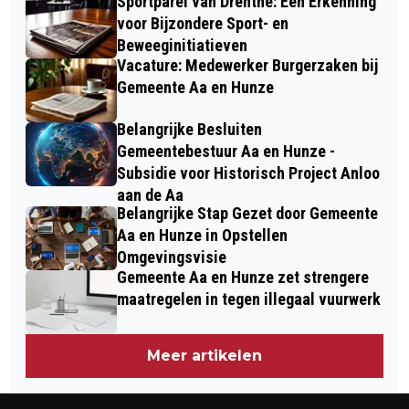
Sportparel van Drenthe: Een Erkenning
voor Bijzondere Sport- en
Beweeginitiatieven
Vacature: Medewerker Burgerzaken bij
Gemeente Aa en Hunze
Belangrijke Besluiten
Gemeentebestuur Aa en Hunze -
Subsidie voor Historisch Project Anloo
aan de Aa
Belangrijke Stap Gezet door Gemeente
Aa en Hunze in Opstellen
Omgevingsvisie
Gemeente Aa en Hunze zet strengere
maatregelen in tegen illegaal vuurwerk
Meer artikelen