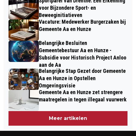
Sportparel van Drenthe: Een Erkenning
voor Bijzondere Sport- en
Beweeginitiatieven
Vacature: Medewerker Burgerzaken bij
Gemeente Aa en Hunze
Belangrijke Besluiten
Gemeentebestuur Aa en Hunze -
Subsidie voor Historisch Project Anloo
aan de Aa
Belangrijke Stap Gezet door Gemeente
Aa en Hunze in Opstellen
Omgevingsvisie
Gemeente Aa en Hunze zet strengere
maatregelen in tegen illegaal vuurwerk
Meer artikelen