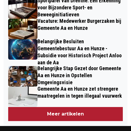
Sportparel van Drenthe: Een Erkenning
voor Bijzondere Sport- en
Beweeginitiatieven
Vacature: Medewerker Burgerzaken bij
Gemeente Aa en Hunze
Belangrijke Besluiten
Gemeentebestuur Aa en Hunze -
Subsidie voor Historisch Project Anloo
aan de Aa
Belangrijke Stap Gezet door Gemeente
Aa en Hunze in Opstellen
Omgevingsvisie
Gemeente Aa en Hunze zet strengere
maatregelen in tegen illegaal vuurwerk
Meer artikelen