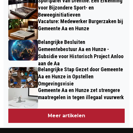
Sportparel van Drenthe: Een Erkenning
voor Bijzondere Sport- en
Beweeginitiatieven
Vacature: Medewerker Burgerzaken bij
Gemeente Aa en Hunze
Belangrijke Besluiten
Gemeentebestuur Aa en Hunze -
Subsidie voor Historisch Project Anloo
aan de Aa
Belangrijke Stap Gezet door Gemeente
Aa en Hunze in Opstellen
Omgevingsvisie
Gemeente Aa en Hunze zet strengere
maatregelen in tegen illegaal vuurwerk
Meer artikelen