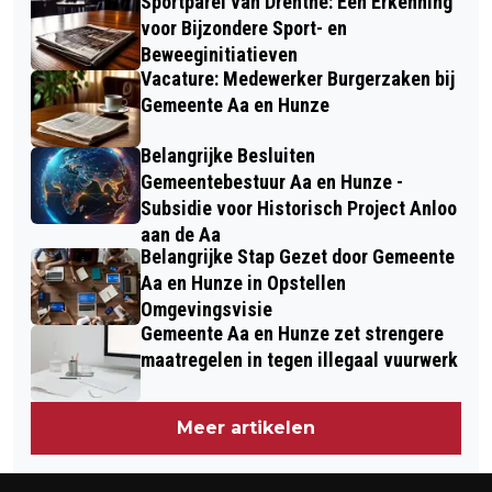
Sportparel van Drenthe: Een Erkenning
voor Bijzondere Sport- en
Beweeginitiatieven
Vacature: Medewerker Burgerzaken bij
Gemeente Aa en Hunze
Belangrijke Besluiten
Gemeentebestuur Aa en Hunze -
Subsidie voor Historisch Project Anloo
aan de Aa
Belangrijke Stap Gezet door Gemeente
Aa en Hunze in Opstellen
Omgevingsvisie
Gemeente Aa en Hunze zet strengere
maatregelen in tegen illegaal vuurwerk
Meer artikelen