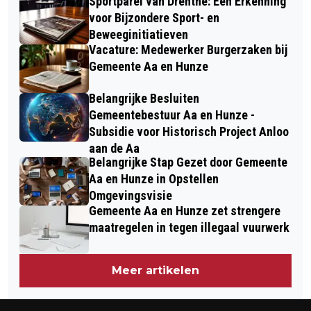
Sportparel van Drenthe: Een Erkenning
voor Bijzondere Sport- en
Beweeginitiatieven
Vacature: Medewerker Burgerzaken bij
Gemeente Aa en Hunze
Belangrijke Besluiten
Gemeentebestuur Aa en Hunze -
Subsidie voor Historisch Project Anloo
aan de Aa
Belangrijke Stap Gezet door Gemeente
Aa en Hunze in Opstellen
Omgevingsvisie
Gemeente Aa en Hunze zet strengere
maatregelen in tegen illegaal vuurwerk
Meer artikelen