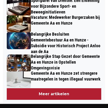
Sportparel van Drenthe: Een Erkenning
voor Bijzondere Sport- en
Beweeginitiatieven
Vacature: Medewerker Burgerzaken bij
Gemeente Aa en Hunze
Belangrijke Besluiten
Gemeentebestuur Aa en Hunze -
Subsidie voor Historisch Project Anloo
aan de Aa
Belangrijke Stap Gezet door Gemeente
Aa en Hunze in Opstellen
Omgevingsvisie
Gemeente Aa en Hunze zet strengere
maatregelen in tegen illegaal vuurwerk
Meer artikelen