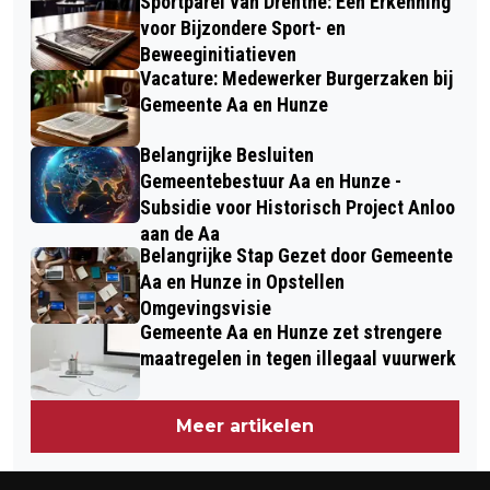
Sportparel van Drenthe: Een Erkenning
voor Bijzondere Sport- en
Beweeginitiatieven
Vacature: Medewerker Burgerzaken bij
Gemeente Aa en Hunze
Belangrijke Besluiten
Gemeentebestuur Aa en Hunze -
Subsidie voor Historisch Project Anloo
aan de Aa
Belangrijke Stap Gezet door Gemeente
Aa en Hunze in Opstellen
Omgevingsvisie
Gemeente Aa en Hunze zet strengere
maatregelen in tegen illegaal vuurwerk
Meer artikelen